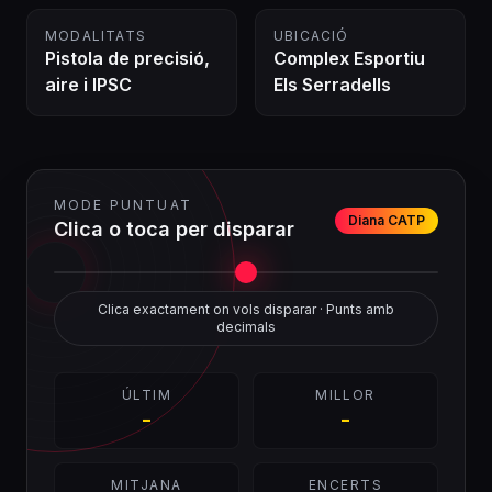
MODALITATS
UBICACIÓ
Pistola de precisió,
Complex Esportiu
aire i IPSC
Els Serradells
MODE PUNTUAT
Diana CATP
Clica o toca per disparar
Clica exactament on vols disparar · Punts amb
decimals
ÚLTIM
MILLOR
-
-
MITJANA
ENCERTS