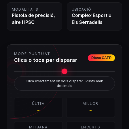
MODALITATS
UBICACIÓ
Pistola de precisió,
Complex Esportiu
aire i IPSC
Els Serradells
MODE PUNTUAT
Diana CATP
Clica o toca per disparar
Clica exactament on vols disparar · Punts amb
decimals
ÚLTIM
MILLOR
-
-
MITJANA
ENCERTS